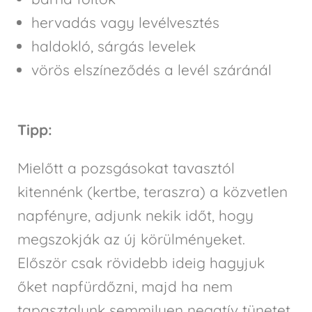
hervadás vagy levélvesztés
haldokló, sárgás levelek
vörös elszíneződés a levél száránál
Tipp:
Mielőtt a pozsgásokat tavasztól
kitennénk (kertbe, teraszra) a közvetlen
napfényre, adjunk nekik időt, hogy
megszokják az új körülményeket.
Először csak rövidebb ideig hagyjuk
őket napfürdőzni, majd ha nem
tapasztalunk semmilyen negatív tünetet,