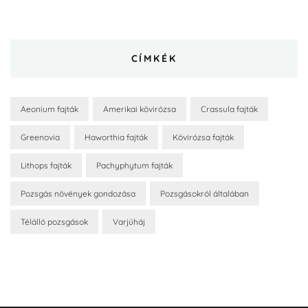
CÍMKÉK
Aeonium fajták
Amerikai kövirózsa
Crassula fajták
Greenovia
Haworthia fajták
Kövirózsa fajták
Lithops fajták
Pachyphytum fajták
Pozsgás növények gondozása
Pozsgásokról általában
Télálló pozsgások
Varjúháj