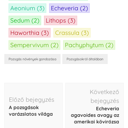
Aeonium
(3)
Echeveria
(2)
Sedum
(2)
Lithops
(3)
Haworthia
(3)
Crassula
(3)
Sempervivum
(2)
Pachyphytum
(2)
Pozsgás növények gondozása
Pozsgásokról általában
Következő
Előző bejegyzés
bejegyzés
A pozsgások
Echeveria
varázslatos világa
agavoides avagy az
amerikai kövirózsa