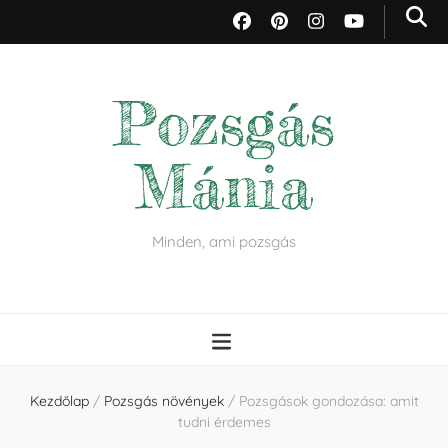
Pozsgás
Mánia
Minden, ami pozsgás
Kezdőlap
/
Pozsgás növények
/
Pozsgások gondozása: amit
tudni érdemes