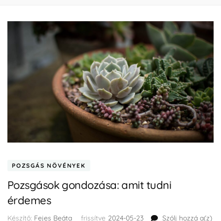
POZSGÁS NÖVÉNYEK
Pozsgások gondozása: amit tudni
érdemes
Készítő:
Fejes Beáta
frissítve
2024-05-23
Szólj hozzá a(z)