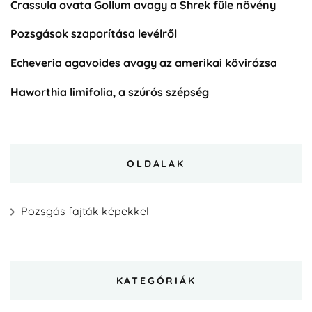
Crassula ovata Gollum avagy a Shrek füle növény
Pozsgások szaporítása levélről
Echeveria agavoides avagy az amerikai kövirózsa
Haworthia limifolia, a szúrós szépség
OLDALAK
Pozsgás fajták képekkel
KATEGÓRIÁK