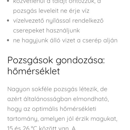
közvetlenül a talajt öntözzük, a
pozsgás leveleit ne érje víz
vízelvezető nyílással rendelkező
cserepeket használjunk
ne hagyjunk álló vizet a cserép alján
Pozsgások gondozása:
hőmérséklet
Nagyon sokféle pozsgás létezik, de
azért általánosságban elmondható,
hogy az optimális hőmérsékleti
tartomány, amelyen jól érzik magukat,
15 és 26 °C között van. A