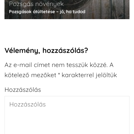
Pozsgás növények
Pozsgások átültetése – jó, ha tudod
Vélemény, hozzászólás?
Az e-mail címet nem tesszük közzé.
A
kötelező mezőket
*
karakterrel jelöltük
Hozzászólás