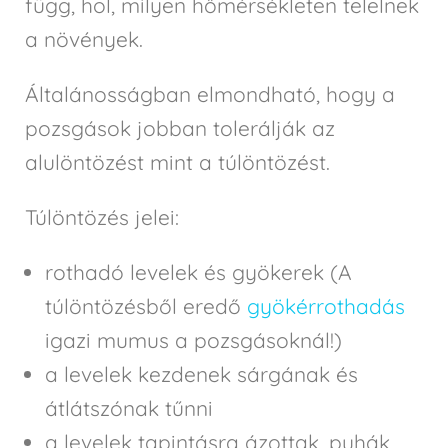
függ, hol, milyen hőmérsékleten telelnek
a növények.
Általánosságban elmondható, hogy a
pozsgások jobban tolerálják az
alulöntözést mint a túlöntözést.
Túlöntözés jelei:
rothadó levelek és gyökerek (A
túlöntözésből eredő
gyökérrothadás
igazi mumus a pozsgásoknál!)
a levelek kezdenek sárgának és
átlátszónak tűnni
a levelek tapintásra ázottak, puhák,