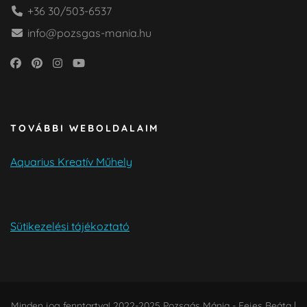
+36 30/503-6537
info@pozsgas-mania.hu
TOVÁBBI WEBOLDALAIM
Aquarius Kreatív Műhely
Sütikezelési tájékoztató
Minden jog fenntartva! 2022-2025 Pozsgás Mánia - Fejes Beáta |