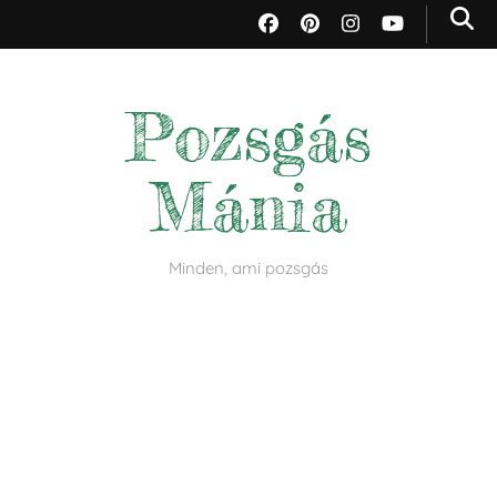
Pozsgás
Mánia
Minden, ami pozsgás