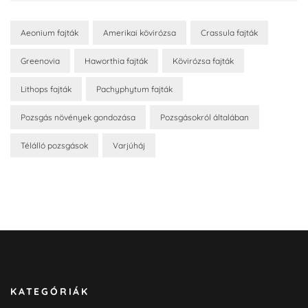
Aeonium fajták
Amerikai kövirózsa
Crassula fajták
Greenovia
Haworthia fajták
Kövirózsa fajták
Lithops fajták
Pachyphytum fajták
Pozsgás növények gondozása
Pozsgásokról általában
Télálló pozsgások
Varjúháj
KATEGÓRIÁK