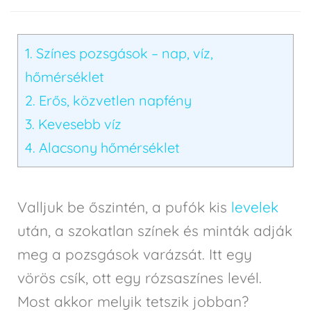
1.
Színes pozsgások – nap, víz,
hőmérséklet
2.
Erős, közvetlen napfény
3.
Kevesebb víz
4.
Alacsony hőmérséklet
Valljuk be őszintén, a pufók kis
levelek
után, a szokatlan színek és minták adják
meg a pozsgások varázsát. Itt egy
vörös csík, ott egy rózsaszínes levél.
Most akkor melyik tetszik jobban?