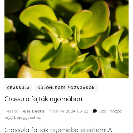
CRASSULA
KÜLÖNLEGES POZSGÁSOK
Crassula fajták nyomában
Készítő:
Fejes Beáta
frissítve
2024-05-22
Szólj hozzá
a(z)
bejegyzéshez
Crassula fajták nyomába eredtem! A