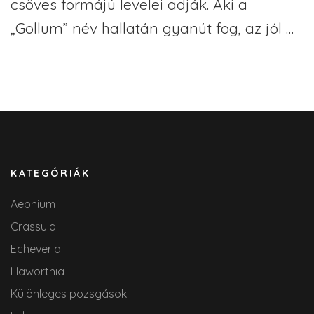
csöves formájú levelei adják. Aki a
„Gollum” név hallatán gyanút fog, az jól …
KATEGÓRIÁK
Aeonium
Crassula
Echeveria
Haworthia
Különleges pozsgások