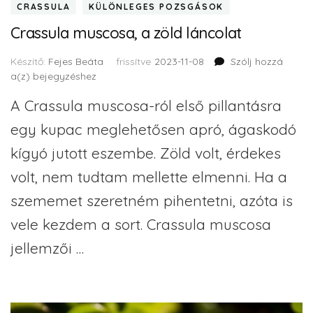
CRASSULA
KÜLÖNLEGES POZSGÁSOK
Crassula muscosa, a zöld láncolat
Készítő:
Fejes Beáta
frissítve
2023-11-08
Szólj hozzá
a(z)
bejegyzéshez
A Crassula muscosa-ról első pillantásra
egy kupac meglehetősen apró, ágaskodó
kígyó jutott eszembe. Zöld volt, érdekes
volt, nem tudtam mellette elmenni. Ha a
szememet szeretném pihentetni, azóta is
vele kezdem a sort. Crassula muscosa
jellemzői …