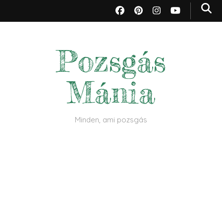
Pozsgás
Mánia
Minden, ami pozsgás