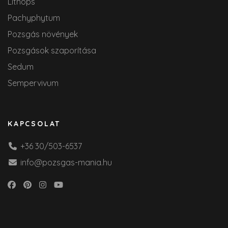
Lithops
Pachyphytum
Pozsgás növények
Pozsgások szaporítása
Sedum
Sempervivum
KAPCSOLAT
+36 30/503-6537
info@pozsgas-mania.hu