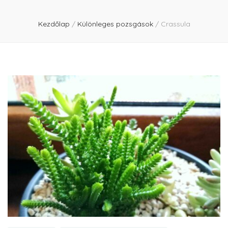
Kezdőlap
/
Különleges pozsgások
/
Crassula