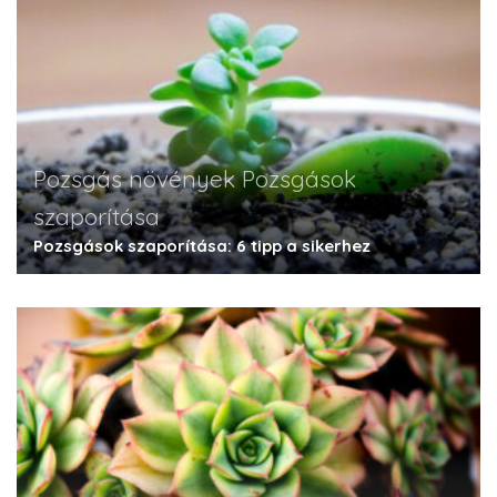
Pozsgás növények
Pozsgások
szaporítása
Pozsgások szaporítása: 6 tipp a sikerhez