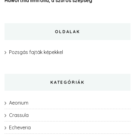
Haworthia limifolia, a szúrós szépség
OLDALAK
Pozsgás fajták képekkel
KATEGÓRIÁK
Aeonium
Crassula
Echeveria