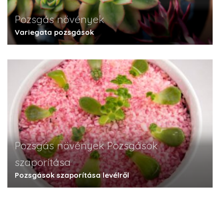
Pozsgás növények
Variegata pozsgások
Pozsgás növények
Pozsgások
szaporítása
Pozsgások szaporítása levélről