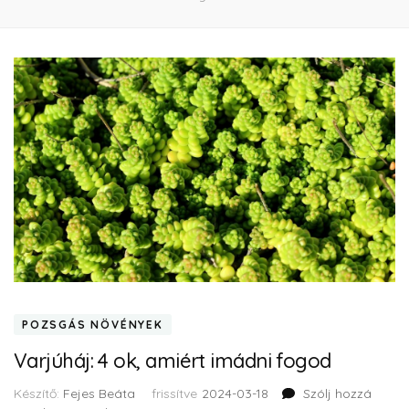
POZSGÁS NÖVÉNYEK
Varjúháj: 4 ok, amiért imádni fogod
Készítő:
Fejes Beáta
frissítve
2024-03-18
Szólj hozzá