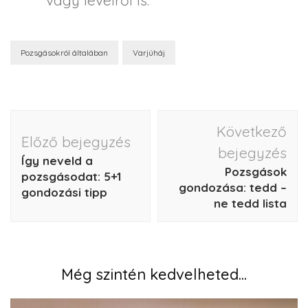
vagy levélről is.
Pozsgásokról általában
Varjúháj
Következő
Előző bejegyzés
bejegyzés
Így neveld a
Pozsgások
pozsgásodat: 5+1
gondozása: tedd –
gondozási tipp
ne tedd lista
Még szintén kedvelheted...