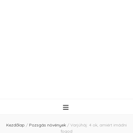
Kezdőlap
/
Pozsgás növények
/
Varjúháj: 4 ok, amiért imádni
fogod