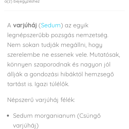
a(z)
bejegyzéshez
A
varjúháj
(
Sedum
) az egyik
legnépszerűbb pozsgás nemzetség.
Nem sokan tudják megállni, hogy
szerelembe ne essenek vele. Mutatósak,
könnyen szaporodnak és nagyon jól
állják a gondozási hibáktól hemzsegő
tartást is. Igazi túlélők.
Népszerű varjúháj félék:
Sedum morganianum (Csüngő
varjúháj)