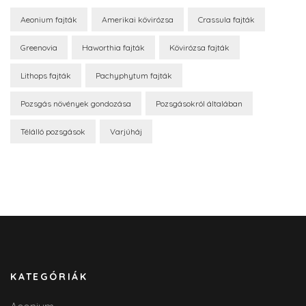
Aeonium fajták
Amerikai kövirózsa
Crassula fajták
Greenovia
Haworthia fajták
Kövirózsa fajták
Lithops fajták
Pachyphytum fajták
Pozsgás növények gondozása
Pozsgásokról általában
Télálló pozsgások
Varjúháj
KATEGÓRIÁK