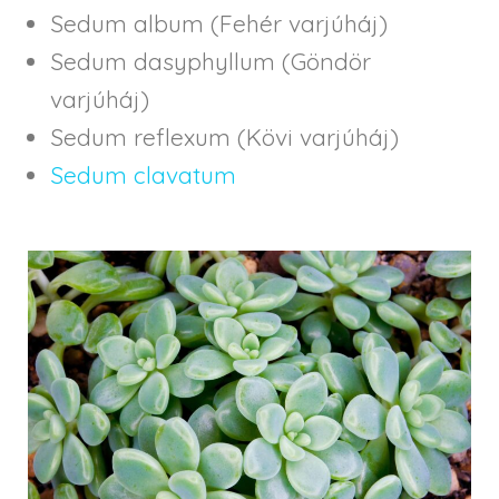
Sedum album (Fehér varjúháj)
Sedum dasyphyllum (Göndör
varjúháj)
Sedum reflexum (Kövi varjúháj)
Sedum clavatum