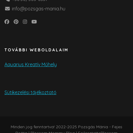
info@pozsgas-mania.hu
TOVÁBBI WEBOLDALAIM
Aquarius Kreatív Műhely
Sütikezelési tájékoztató
Minden jog fenntartva! 2022-2025 Pozsgás Mánia - Fejes
Beáta |
Blossom Mommy Blog | Fejlesztette
Blossom