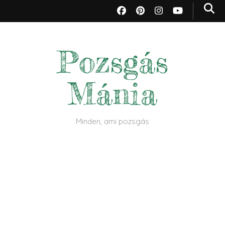
Pozsgás
Mánia
Minden, ami pozsgás