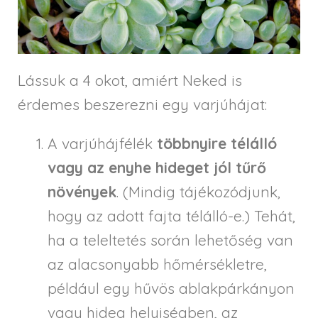
Lássuk a 4 okot, amiért Neked is
érdemes beszerezni egy varjúhájat:
A varjúhájfélék
többnyire télálló
vagy az enyhe hideget jól tűrő
növények
. (Mindig tájékozódjunk,
hogy az adott fajta télálló-e.) Tehát,
ha a teleltetés során lehetőség van
az alacsonyabb hőmérsékletre,
például egy hűvös ablakpárkányon
vagy hideg helyiségben, az