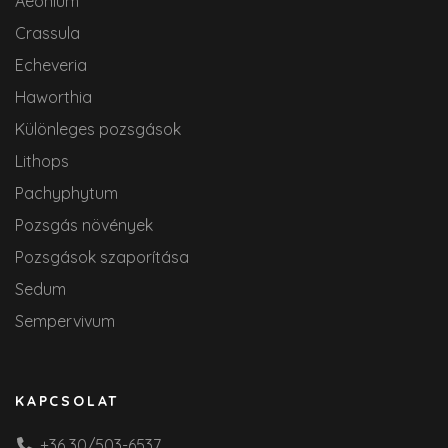
Aeonium
Crassula
Echeveria
Haworthia
Különleges pozsgások
Lithops
Pachyphytum
Pozsgás növények
Pozsgások szaporítása
Sedum
Sempervivum
KAPCSOLAT
+36 30/503-6537